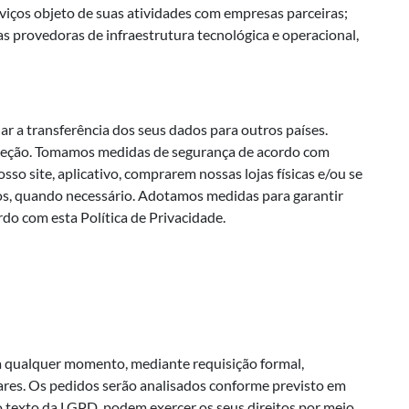
iços objeto de suas atividades com empresas parceiras;
sas provedoras de infraestrutura tecnológica e operacional,
 a transferência dos seus dados para outros países.
roteção. Tomamos medidas de segurança de acordo com
o site, aplicativo, comprarem nossas lojas físicas e/ou se
dos, quando necessário. Adotamos medidas para garantir
do com esta Política de Privacidade.
, a qualquer momento, mediante requisição formal,
lares. Os pedidos serão analisados conforme previsto em
 o texto da LGPD, podem exercer os seus direitos por meio