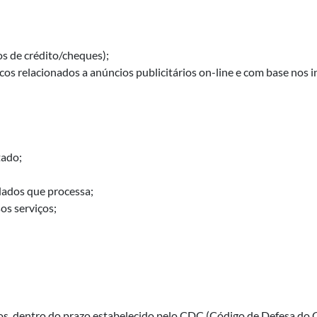
os de crédito/cheques);
s relacionados a anúncios publicitários on-line e com base nos in
tado;
 dados que processa;
os serviços;
tos, dentro do prazo estabelecido pelo CDC (Código de Defesa do