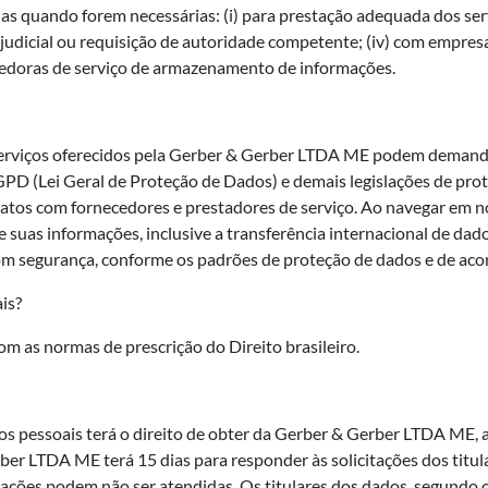
s quando forem necessárias: (i) para prestação adequada dos serv
ão judicial ou requisição de autoridade competente; (iv) com empre
doras de serviço de armazenamento de informações.
erviços oferecidos pela Gerber & Gerber LTDA ME podem demandar
LGPD (Lei Geral de Proteção de Dados) e demais legislações de p
atos com fornecedores e prestadores de serviço. Ao navegar em noss
suas informações, inclusive a transferência internacional de da
m segurança, conforme os padrões de proteção de dados e de acor
is?
 as normas de prescrição do Direito brasileiro.
dados pessoais terá o direito de obter da Gerber & Gerber LTDA ME
ber LTDA ME terá 15 dias para responder às solicitações dos titu
citações podem não ser atendidas. Os titulares dos dados, segundo