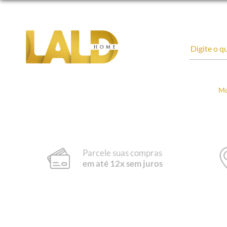
Mó
Parcele suas compras
em até 12x sem juros