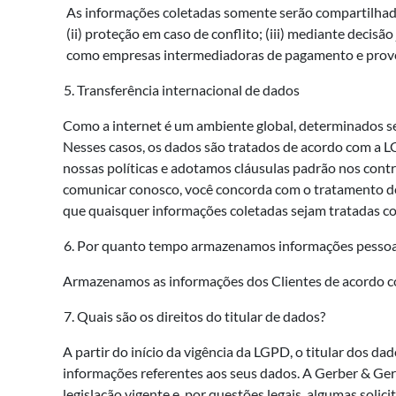
As informações coletadas somente serão compartilhada
(ii) proteção em caso de conflito; (iii) mediante decis
como empresas intermediadoras de pagamento e prove
Transferência internacional de dados
Como a internet é um ambiente global, determinados s
Nesses casos, os dados são tratados de acordo com a 
nossas políticas e adotamos cláusulas padrão nos contr
comunicar conosco, você concorda com o tratamento de 
que quaisquer informações coletadas sejam tratadas co
Por quanto tempo armazenamos informações pessoa
Armazenamos as informações dos Clientes de acordo com
Quais são os direitos do titular de dados?
A partir do início da vigência da LGPD, o titular dos 
informações referentes aos seus dados. A Gerber & Ger
legislação vigente e, por questões legais, algumas soli