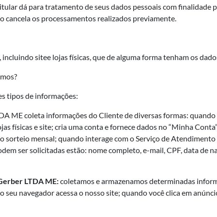
titular dá para tratamento de seus dados pessoais com finalidade
o cancela os processamentos realizados previamente.
incluindo sitee lojas físicas, que de alguma forma tenham os dado
amos?
s tipos de informações:
A ME coleta informações do Cliente de diversas formas: quando v
jas físicas e site; cria uma conta e fornece dados no “Minha Conta
ipa do sorteio mensal; quando interage com o Serviço de Atendimen
dem ser solicitadas estão: nome completo, e-mail, CPF, data de n
 Gerber LTDA ME:
coletamos e armazenamos determinadas informa
seu navegador acessa o nosso site; quando você clica em anúncio