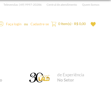
Televendas:
(49) 9997-20286
Central de atendimento
Quem Somos
0 Item(s) - R$ 0,00
Faça login
ou
Cadastre-se
de Experiência
vo
No Setor