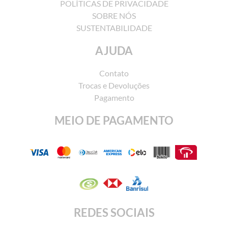
POLÍTICAS DE PRIVACIDADE
Quadro Stylofino - 100x160
Quad
SOBRE NÓS
SUSTENTABILIDADE
COMPRAR
AJUDA
Contato
Trocas e Devoluções
Pagamento
MEIO DE PAGAMENTO
Quadro Stylofino - 90x130
Qua
COMPRAR
REDES SOCIAIS