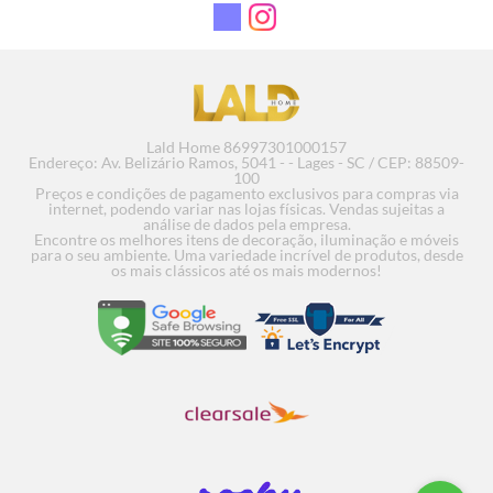
Lald Home 86997301000157
Endereço: Av. Belizário Ramos, 5041 - - Lages - SC / CEP: 88509-
100
Preços e condições de pagamento exclusivos para compras via
internet, podendo variar nas lojas físicas. Vendas sujeitas a
análise de dados pela empresa.
Quadro Stylofino - 90x90
Encontre os melhores itens de decoração, iluminação e móveis
para o seu ambiente. Uma variedade incrível de produtos, desde
os mais clássicos até os mais modernos!
COMPRAR