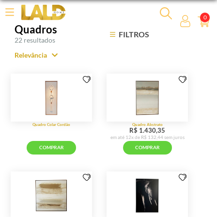
0
Quadros
FILTROS
22 resultados
Relevância
Relevância
Mais Vendidos
Menor Preço
Maior Preço
Ordem Alfabética
Quadro Colar Cordão