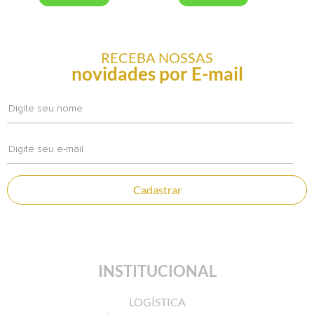
RECEBA NOSSAS
novidades por E-mail
Quadro Lona - IMG2
Quad
COMPRAR
Cadastrar
INSTITUCIONAL
LOGÍSTICA