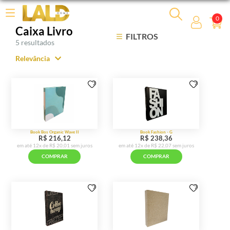
0
Caixa Livro
FILTROS
5 resultados
Relevância
Relevância
Mais Vendidos
Menor Preço
Maior Preço
Ordem Alfabética
Book Bos Organic Wave II