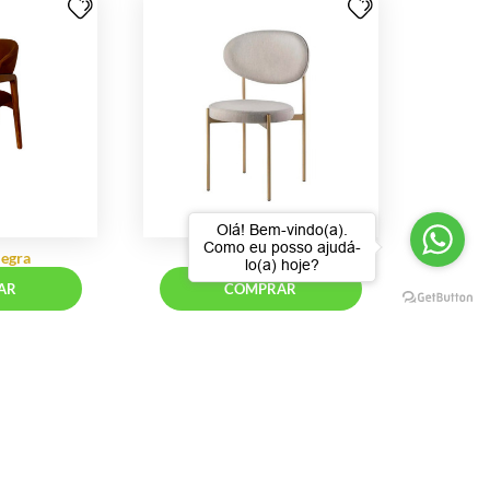
Cadeira Office Coimbra - Rivatti
Cadeira Platn
Olá! Bem-vindo(a).
Móveis
Como eu posso ajudá-
lo(a) hoje?
COMPRAR
CO