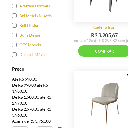
Artefama Móveis
Bel Metais Móveis
Bell Design
Bolis Design
CGS Móveis
Destack Móveis
Cadeira
Matrezan
R$ 3.2
Preço
em até 12x de R$ 2
Msul Móveis
Até R$ 990,00
Móveis James
COMP
De R$ 990,00 até R$
1.980,00
Navarro Móveis
De R$ 1.980,00 até R$
2.970,00
Niruma Móveis
De R$ 2.970,00 até R$
Novestar Móveis
3.960,00
Acima de R$ 3.960,00
Rivatti Móveis