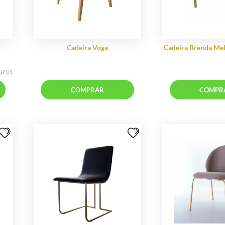
 Iron
Cadeira Voga
05,67
96,82 sem juros
RAR
COMPRAR