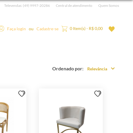
Televendas:
(49) 9997-20286
Central de atendimento
Quem Somos
0 Item(s) - R$ 0,00
Faça login
ou
Cadastre-se
Ordenado por:
Relevância
Relevância
Mais Vendidos
Menor Preço
Maior Preço
Ordem Alfabética