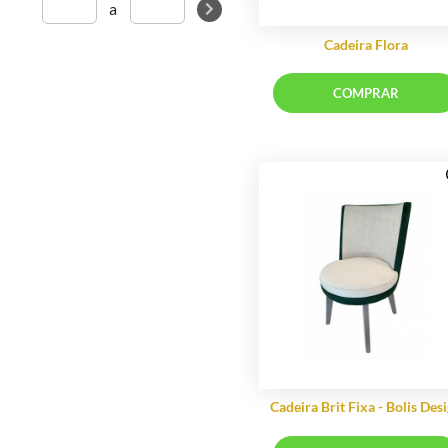
a
Uultis
Cadeira 
COMP