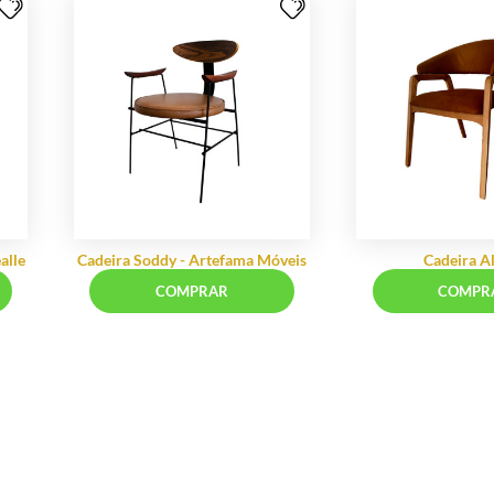
 Isis
Cadeira Office Baza Americana
Preta - Rivatti M...
RAR
COMPRAR