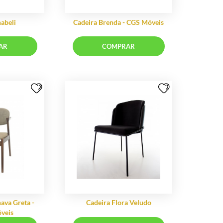
Cadeira Anabeli
Cadeira Bren
COMPRAR
CO