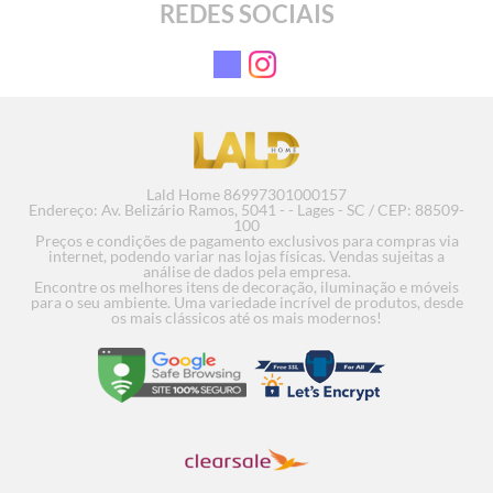
REDES SOCIAIS
Embutido Redondo - MR11
Embutido R
R$ 12,04
R
em até 2x de R$ 6,69 sem juros
em até 3x 
COMPRAR
Lald Home 86997301000157
Endereço: Av. Belizário Ramos, 5041 - - Lages - SC / CEP: 88509-
100
Preços e condições de pagamento exclusivos para compras via
internet, podendo variar nas lojas físicas. Vendas sujeitas a
análise de dados pela empresa.
Encontre os melhores itens de decoração, iluminação e móveis
para o seu ambiente. Uma variedade incrível de produtos, desde
os mais clássicos até os mais modernos!