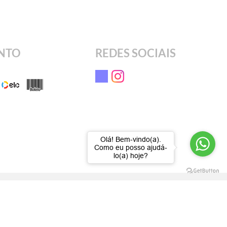
NTO
REDES SOCIAIS
Olá! Bem-vindo(a).
Como eu posso ajudá-
lo(a) hoje?