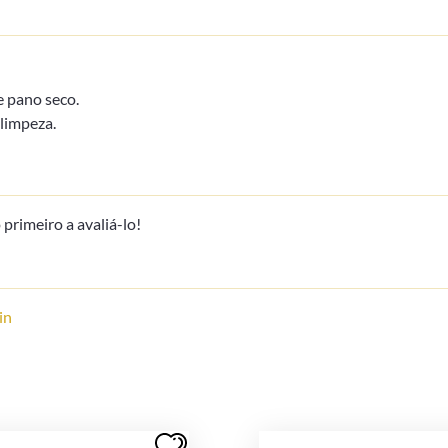
 pano seco.
limpeza.
primeiro a avaliá-lo!
in