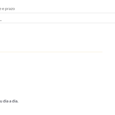
e e prazo
 dia a dia.