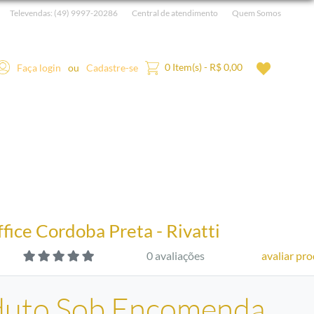
Televendas:
(49) 9997-20286
Central de atendimento
Quem Somos
0 Item(s) - R$ 0,00
Faça login
ou
Cadastre-se
fice Cordoba Preta - Rivatti
0 avaliações
avaliar pr
duto Sob Encomenda