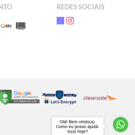
NTO
REDES SOCIAIS
Olá! Bem-vindo(a).
Como eu posso ajudá-
lo(a) hoje?