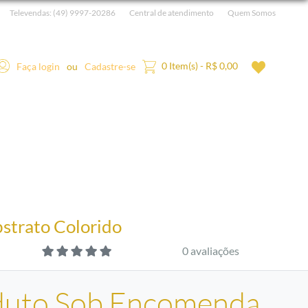
Televendas:
(49) 9997-20286
Central de atendimento
Quem Somos
0 Item(s) - R$ 0,00
Faça login
ou
Cadastre-se
strato Colorido
0 avaliações
duto Sob Encomenda