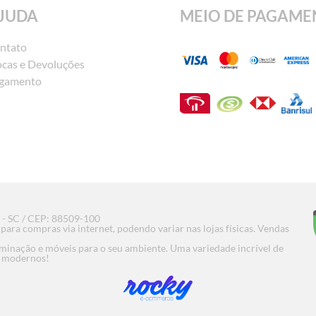
JUDA
MEIO DE PAGAME
ntato
ocas e Devoluções
gamento
s - SC / CEP: 88509-100
ara compras via internet, podendo variar nas lojas físicas. Vendas
uminação e móveis para o seu ambiente. Uma variedade incrível de
is modernos!