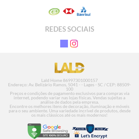
REDES SOCIAIS
Lald Home 86997301000157
Endereço: Av. Belizário Ramos, 5041 - - Lages - SC / CEP: 88509-
100
Preços e condições de pagamento exclusivos para compras via
internet, podendo variar nas lojas físicas. Vendas sujeitas a
análise de dados pela empresa.
Encontre os melhores itens de decoração, iluminação e móveis
para o seu ambiente. Uma variedade incrível de produtos, desde
Vaso Dolamita Geométrico
Co
os mais clássicos até os mais modernos!
R$ 136,34
R
em até 12x de R$ 12,62 sem
em até 1
juros