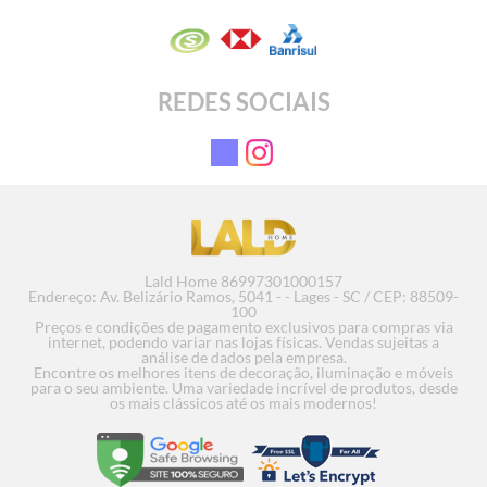
REDES SOCIAIS
Lald Home 86997301000157
Endereço: Av. Belizário Ramos, 5041 - - Lages - SC / CEP: 88509-
100
Preços e condições de pagamento exclusivos para compras via
internet, podendo variar nas lojas físicas. Vendas sujeitas a
análise de dados pela empresa.
Encontre os melhores itens de decoração, iluminação e móveis
para o seu ambiente. Uma variedade incrível de produtos, desde
Colar Caminhos
Escultur
os mais clássicos até os mais modernos!
R$ 830,11
em até 12x de R$ 76,86 sem
juros