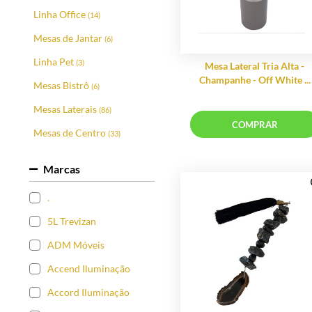
Linha Office
(14)
Mesas de Jantar
(6)
Linha Pet
(3)
Mesas Bistrô
(6)
Mesas Laterais
(86)
Mesas de Centro
(33)
Mesa Lateral 
Champanhe - Of
Cadeiras
(70)
Marcas
Puffs
(11)
.
Bancos
(5)
COMP
5L Trevizan
Banquetas
(21)
ADM Móveis
Poltronas
(59)
Accend Iluminação
Iluminação
(180)
Accord Iluminação
Pendentes de Rattan
(15)