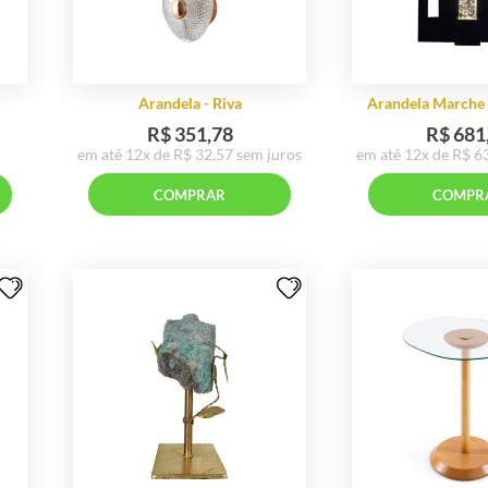
Tria Alta -
Arandela - Riva
f White ...
R$ 351,78
em até 12x de R$ 32,57 sem juros
RAR
COMPRAR