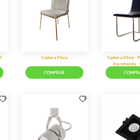
 20 2700K
Trilho Eletrificado 2MT BR
,86
R$ 59,44
5,26 sem juros
em até 12x de R$ 5,50 sem juros
RAR
COMPRAR