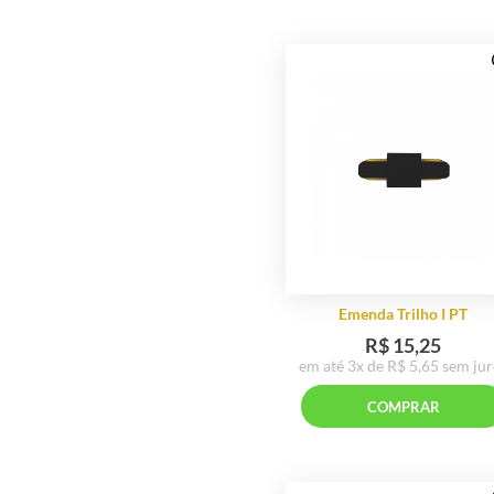
Entrecasa
Escal Móveis
Estofados Jardim
Estofados Sulandes
Estofados Treviso
FK Espelhos
Espelho Yaris 
Fabio Fuzimoto
Fermarte Iluminação
Galeria La Insalata
COMP
Grasi Griff Home
Hara
Helizart
Itália Estofados