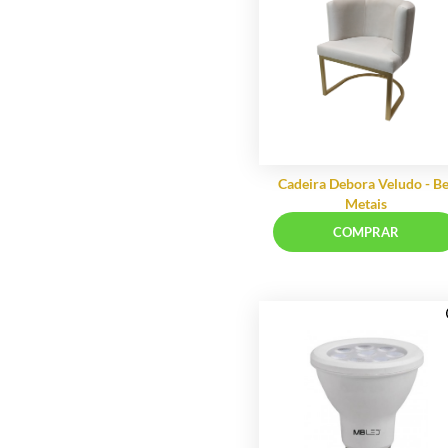
MBLED Iluminação
Madelustre
Iluminação
Mademoiselle Decor
Maisofa
Matrezan
Metal Domado
Iluminação
Lâmpada PAR
Metal Nobre Decor
R$ 37
Misura
em até 8x de R$ 
Moas - Mart
COMP
Molayne Artes
Msul Móveis
Móveis Diplomata