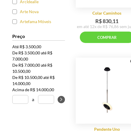
ArcIdealle
Plafons
(11)
Arte Nova
Lâmpadas
(21)
Artefama Móveis
Embutidos
(14)
Attimo Iluminação
Trilhos
(4)
Preço
BTC Decor
Abajur e Luminárias de
Até R$ 3.500,00
Piso
(26)
Bel Metais Móveis
De R$ 3.500,00 até R$
Spots
7.000,00
(11)
Bela Flor
Colar Ca
De R$ 7.000,00 até R$
Arandelas
(13)
10.500,00
Bell Design
R$ 83
De R$ 10.500,00 até R$
Lustres e Pendentes
(62)
em até 12x de R$ 
Bella Iluminação
14.000,00
Decoração
(227)
Acima de R$ 14.000,00
Biasa Home
COMP
Porta Retrato
a
(5)
Bolis Design
Colar de Mesa
CGS Móveis
Decorativo
(8)
Calabrott Design
Espelhos
(5)
Casa Cristallo