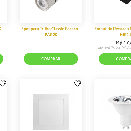
Veludo - Bel
Cadeira Flora
is
RAR
COMPRAR