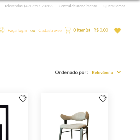
Televendas:
(49) 9997-20286
Central de atendimento
Quem Somos
0 Item(s) - R$ 0,00
Faça login
ou
Cadastre-se
Ordenado por:
Relevância
Relevância
Mais Vendidos
Menor Preço
Maior Preço
Ordem Alfabética