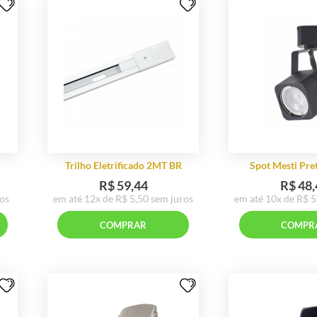
lho I PT
Lâmpada MR11 3000K
,25
R$ 17,51
5,65 sem juros
em até 3x de R$ 6,49 sem juros
RAR
COMPRAR