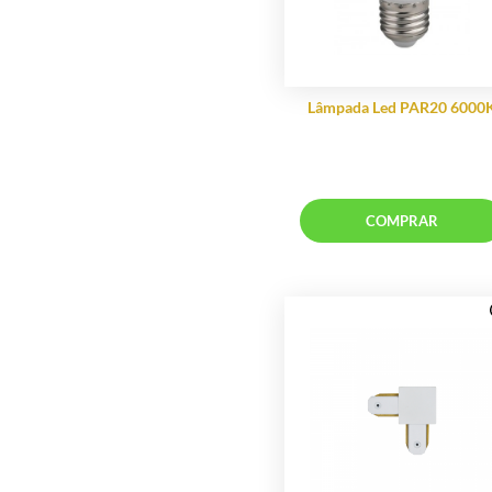
Móveis James
Navarro Móveis
Newline
Niruma Móveis
Nolan Collection
Nordecor
Novestar Móveis
Parizotti Móveis
Cadeira Debora 
Pix Iluminação
Meta
Ranci Estofados
COMP
Reginez
Rivatti Móveis
Romalux Iluminação