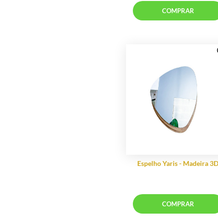
Caixa Livro
(5)
Casa Urbana Móveis
Esculturas
(65)
Ceramica Mazotti
Vasos Decorativos
(61)
Complementi
Almofadas
(34)
Iluminação
Quadros
(22)
Conceptu
Iluminação
Louças e Metais
(56)
Corbelli
Craw
Pendent
Danvin-Devitro
COMP
Interior e Arte
Decorações
Decortextil
Destack Móveis
Emporium Luz
Enjoy Decoração