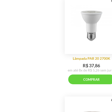
Iummi Móveis
JLR Iluminação
Karams
Klaxon Iluminação
Laform Estofados
Lazz Interni
LeArt
Emenda Tri
Leather Line
R$ 15
Estofados
em até 3x de R$ 
Lexxa Bagno
COMP
Linee Móveis
Lu Brasil
Lucatti
Luminum Iluminação