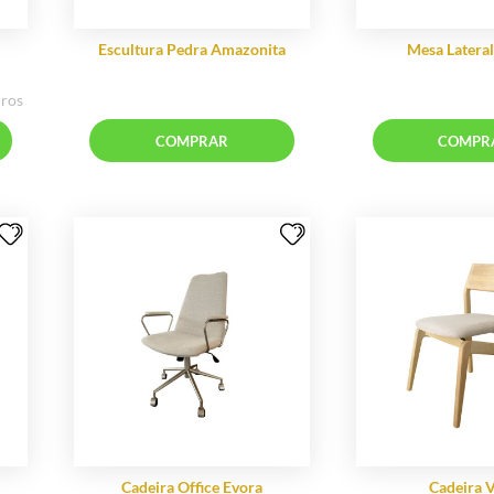
minhos
Escultura Pedra Amazonita
0,11
76,86 sem juros
RAR
COMPRAR