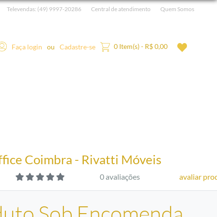
Televendas:
(49) 9997-20286
Central de atendimento
Quem Somos
0 Item(s) - R$ 0,00
Faça login
ou
Cadastre-se
fice Coimbra - Rivatti Móveis
0 avaliações
avaliar pro
duto Sob Encomenda