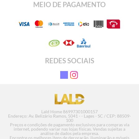
MEIO DE PAGAMENTO
REDES SOCIAIS
Pendente Uno
Pe
R
em até 1
Lald Home 86997301000157
Endereço: Av. Belizário Ramos, 5041 - - Lages - SC / CEP: 88509-
100
Preços e condições de pagamento exclusivos para compras via
COMPRAR
internet, podendo variar nas lojas físicas. Vendas sujeitas a
análise de dados pela empresa.
Encontre os melhores itens de decoração, iluminação e móveis