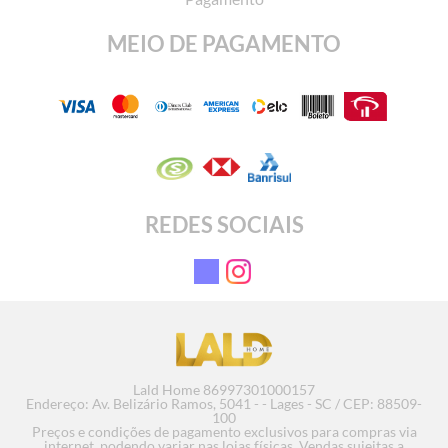
MEIO DE PAGAMENTO
REDES SOCIAIS
Pendente Uno
Pe
R
Lald Home 86997301000157
em até 1
Endereço: Av. Belizário Ramos, 5041 - - Lages - SC / CEP: 88509-
100
Preços e condições de pagamento exclusivos para compras via
internet, podendo variar nas lojas físicas. Vendas sujeitas a